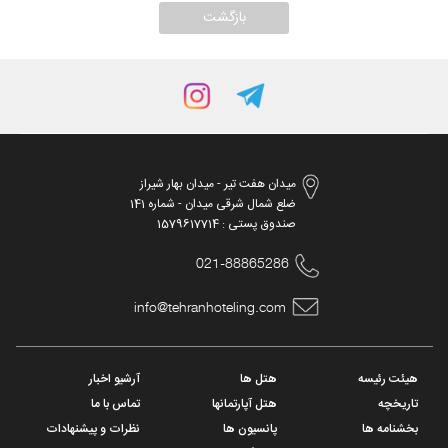
میدان هفت تیر - میدان بهار شیراز
ضلع شمال شرقی میدان - شماره 141
صندوق پستی : 1579617714
021-88865286
info@tehranhoteling.com
هیئت رئیسه
هتل ها
آرشیو اخبار
تاریخچه
هتل آپارتمانها
تماس با ما
بخشنامه ها
پانسیون ها
نظرات و پیشنهادات