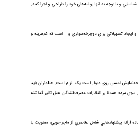
سايي و با توجه به آنها برنامه‌هاي خود را طراحي و اجرا کنند.
ا و ايجاد تسهيلاتي براي دوچرخه‌سواري و... است که کم‌هزينه و
صفحه‌نمايش لمسي روي ديوار است يک الزام است. هتلداران بايد
ز سوي مردم عمدتا بر انتظارات مصرف‌کنندگان هتل تاثير گذاشته
ه ارائه پيشنهاد‌هايي شامل عناصري از ماجراجويي، معنويت يا