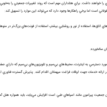
 را خواهند داشت. براي هتلداران مهم است که روند تغييرات جمعيتي را به‌خوبي شنا
 طولاني است اما برخي راهکارها وجود دارد که مي‌تواند اين موارد را تسهيل کند:
اتاق‌ها، استفاده از نور و روشنايي بيشتر، استفاده از فونت‌هاي بزرگ‌تر در منوه
ان سالخورده.
در مورد دسترسي به اينترنت، محيط‌هاي بي‌سيم و تلويزيون‌هاي بي‌سيم که داراي 
که در ارائه خدمات جهت اوقات فراغت ميهمانان اقدام کنند. پذيرش گسترده فناوري ا
جمعيت پيرامون مانند اسپاهاي طبي است افزايش مي‌يابد، بايد همواره هتل آماد