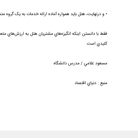
• و درنهايت، هتل بايد همواره آماده ارائه خدمات به يک گروه م
فقط با دانستن اينکه انگيزه‌هاي مشتريان هتل به ارزش‌هاي متعلق
کليدي است.
مسعود غلامي / مدرس دانشگاه
منبع : دنياي اقتصاد