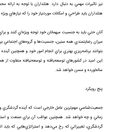
نيز تاثيرات مهمي به دنبال دارد. هتلداران با توجه به ارائه 
هتلداران بايد طراحي و امکانات موردنياز خود را که نيازهاي ويژ
آنان حتي بايد به جنسيت ميهمانان خود توجه ويژه‌اي کنند و برا
ميزان رضايتمندي همه سنين، جنسيت‌ها و گروه‌هاي اجتماعي بپردا
اين اميد در کشورهاي توسعه‌يافته و توسعه‌نيافته متفاوت از
سالخورده و مسن خواهد شد.
پنج رويکرد
جمعيت‌شناسي مهم‌ترين عامل خارجي است که آينده گردشگري و هت
زماني و چه خواهد شد. همچنين عواقب آن براي صنعت و استراتژي
گردشگري، تغييراتي که رخ مي‌دهد و استراتژي‌هايي که بايد 