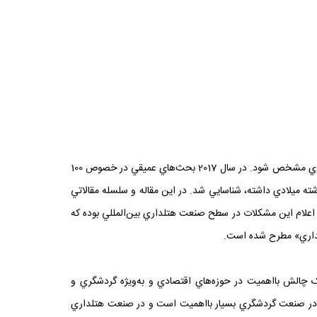
هرسال در اجلاسي که در ميامي فلوريدا برگزار مي‌شود تلاش مي‌شود که مشکلات صنعت هتلداري بين‌المللي با بحث و بررسي و نظرسنجي و راي‌گيري مشخص شود. در سال 2017 بحث‌هاي عميقي در خصوص 100
ه بيشترين تاثير را در اين صنعت طي سال گذشته ميلادي داشته، شناسايي شد. در اين مقاله و سلسله مقالاتي
ه اعلام اين مشکلات در سطح صنعت هتلداري بين‌المللي بوده که
تلداري» مطرح شده است.
ک چالش بااهميت در حوزه‌هاي اقتصادي و به‌ويژه گردشگري و
تي در صنعت گردشگري بسيار بااهميت است و در صنعت هتلداري