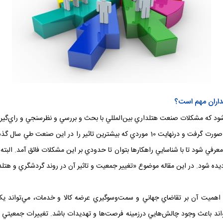
موضوع و مشکل مختلف که جامعه هتلداري با آن روبه‌رو است، صورت گرفت و درنهايت 10 موردي ک
في شود تا با شناسايي راهکارها بتوان تا حدودي بر اين مشکلات فائق آمد. البت
يده شود. در اين مقاله موضوع «تغيير جمعيت و تاثير آن در روند گردشگري و ه
با اهميت آن بر تقاضاي جهاني و سمت‌وسوگيري عرضه کالا و خدمات، مي‌تواند ي
تواند باعث وجود چالش‌هايي درزمينه فرصت‌ها و تهديدات باشد. تغييرات جمعي