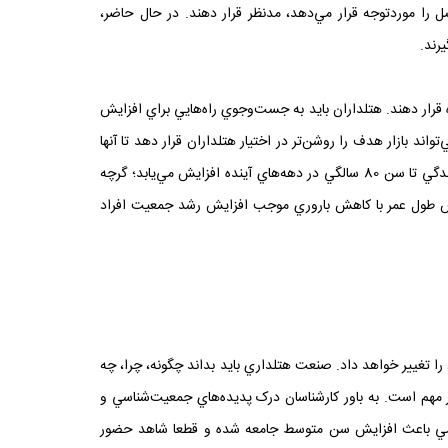
سل را موردتوجه قرار مي‌دهد، مدنظر قرار دهند. در حال حاضر،
رند.
 قرار دهند. هتلداران بايد به جست‌وجوي راه‌هايي براي افزايش
د بازار هدف را روشن‌تر در اختيار هتلداران قرار دهد تا آنها
بتوانند برنامه‌ريزي بهتري براي انجام امور خود و همچنين آينده داشته باشند. به‌طور نمونه داده‌ها و پيش‌بيني‌هاي موجود نشان مي‌دهد اميد به زندگي تا سن 80 سالگي در دهه‌هاي آينده افزايش مي‌يابد؛ گرچه
زايش طول عمر با کاهش باروري موجب افزايش رشد جمعيت افراد
 تغيير خواهد داد. صنعت هتلداري بايد بداند چگونه، چرا، چه
ر مهم است. به باور کارشناسان درک پديده‌هاي جمعيت‌شناسي و
 عمومي باعث افزايش سن متوسط جامعه شده و قطعا شاهد حضور