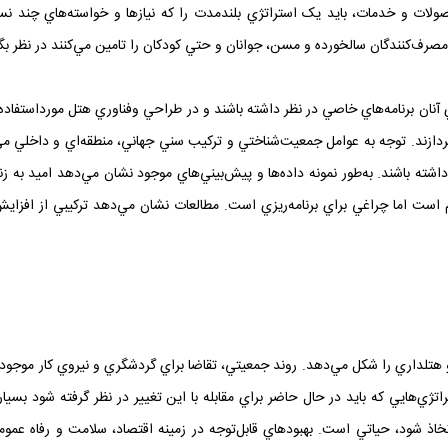
محصولات و خدمات، بايد يک استراتژي بلندمدت را که نيازها و خواسته‌هاي چند ن
ه مصرف‌کنندگان سالخورده و مسن، جوانان و حتي کودکان را تامين مي‌کنند در نظر بگي
ي آنان برنامه‌هاي خاصي در نظر داشته باشند و در طراحي وفناوري هتل مورداستفاده
زند. توجه به عوامل جمعيت‌شناختي و ترکيب سني جهاني، منطقه‌اي و داخلي مي‌توان
 هم است اما چراغي براي برنامه‌ريزي است. مطالعات نشان مي‌دهد ترکيبي از اف
لداري را شکل مي‌دهد. روند جمعيتي، تقاضا براي گردشگري و نيروي کار موجود را
‌هايي که بايد در حال حاضر براي مقابله با اين تغيير در نظر گرفته شود بسيا
اتخاذ شود، حياتي است. بهبودهاي قابل‌توجه در زمينه اقتصاد، سلامت و رفاه