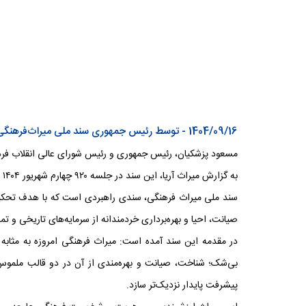
1404/09/16 - توسط رئیس جمهوری سند ملی میراث‌فرهنگی،نقشه راه صیانت از هویت تمدنی ایران ابلاغ شد
مسعود پزشکیان، رئیس جمهوری و رئیس شورای عالی انقلاب فرهن
به گزارش میراث آریا، این سند در جلسه ۹۲۰ چهارم شهریور ۱۴۰۴ و بر اساس مصوبه جلسه ۵۳۶ شورای معین این شورا به تصویب رسیده است.
سند ملی میراث فرهنگی، سندی راهبردی است که با هدف تحکیم 
صیانت، احیا و بهره‌برداری خردمندانه از سرمایه‌های تاریخی و تم
در مقدمه این سند آمده است: میراث فرهنگی امروزه به مثابه 
بی‌شک؛ شناخت، صیانت و بهره‌مندی از آن در دو قالب ملموس 
پیشرفت پایدار نزدیک‌تر سازد.