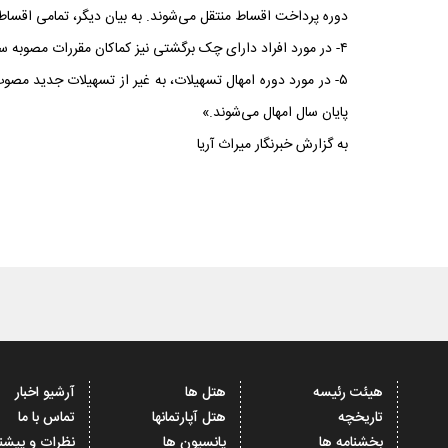
دوره پرداخت اقساط منتقل می‌شوند. به بیان دیگر، تمامی اقساط 
۴- در مورد افراد دارای چک برگشتی نیز کماکان مقررات مصوبه سی‌‌وسومین جلسه ستاد ملی مدیریت کرونا مبنی بر استثنا کردن چک‌های برگشتی مربوط به دوره کرونا (۱۳۹۸/۱۲/۰۱ به بعد) برقرار خواهد بود.
پایان سال امهال می‌شوند.»
به گزارش خبرنگار میراث آریا
هیئت رئیسه
هتل ها
آرشیو اخبار
تاریخچه
هتل آپارتمانها
تماس با ما
بخشنامه ها
پانسیون ها
نظرات و پیشن