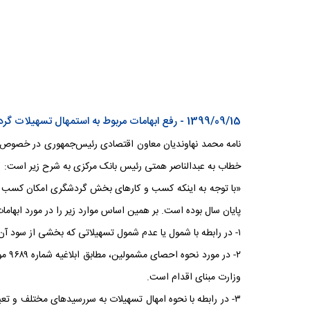
1399/09/15 - رفع ابهامات مربوط به استمهال تسهیلات گردشگری
خطاب به عبدالناصر همتی رئیس بانک مرکزی به شرح زیر است:
«با توجه به اینکه کسب و کارهای بخش گردشگری امکان کسب درآ
پایان سال بوده است. بر همین اساس موارد زیر را در مورد ابهام
۱- در رابطه با شمول یا عدم شمول تسهیلاتی که بخشی از سود آن بر عهده دولت است، مانند سایر تسهیلات امکان امهال وجود دارد و طبعا اذن در شیء اذن در لوازم آن خواهد بود.
وزارت مبنای اقدام است.