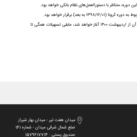
دوره، متناظر با دستورالعمل‌های نظام بانکی خواهد بود.
۵- در مورد دوره امهال تسهیلات، به غیر از تسهیلات جدید مصوب حمایتی کرونا که مطابق مصوبات اخیر به زودی پرداخت خواهد شد و بازپرداخت آن از اردیبهشت ۱۴۰۰ آغاز خواهد شد، مابقی تسهیلات همگی تا
میدان هفت تیر - میدان بهار شیراز
ضلع شمال شرقی میدان - شماره 141
صندوق پستی : 1579617714