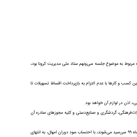
مد نهاوندیان معاون اقتصادی رئیس‌جمهوری در خصوص رفع برخی ابهامات مربوط به استمهال ‌تسهیلات بخش گردشگری تا پایان سال ۹۹ که مربوط به موضوع جلسه سی‌ونهم ستاد ملی مدیریت کرونا بود،
کسب و کارها با عدم التزام به بازپرداخت اقساط تسهیلات تا
ای آسیب دیده، مرجع این امر وزارت میراث‌فرهنگی، گردشگری و صنایع‌دستی و کلیه مجوزهای صادره آن
۳- در رابطه با نحوه امهال تسهیلات به سررسیدهای مختلف و تعیین تکلیف سود دوران امهال، تمامی اقساطی که در بازه زمانی مهر ماه ۹۹ تا اسفندماه ۹۹ سررسید می‌شوند، با احتساب سود دوران امهال، به انتهای