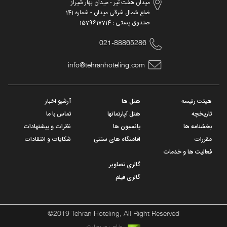
میدان هفت تیر - میدان بهار شیراز
ضلع شمال شرقی میدان - شماره 141
صندوق پستی : 1579617714
021-88865286
info@tehranhoteling.com
هیئت رئیسه
هتل ها
آرشیو اخبار
تاریخچه
هتل آپارتمانها
تماس با ما
بخشنامه ها
پانسیون ها
نظرات و پیشنهادات
مقررات
اقامتگاه های سنتی
شکایات و انتقادات
فعالیت ها و خدمات
گالری تصاویر
گالری فیلم
©2019 Tehran Hoteling, All Right Reserved
طراحی وب سایت