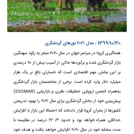
مقالات
هتل آپارتمان
گالری تصاویر
شکایات و انتقادات
تعاونی
پانسیون
گالری فیلم
ارتباط با ما
درباره تعاونی
اقامتگاه سنتی
اطلاعات تماس
اعضای هیئت مدیره تعاونی
1399/10/30 - مدل ۲۰۲۱ تورهای گردشگری
فرم ارتباط
آرشیو اخبار تعاونی
همه‌گیری کرونا در سراسر جهان در سال ۲۰۲۰ منجر به رکود سهمگین
نظرات و پیشنهادات
بازار گردشگری شده و برآوردها حاکی از آسیب بیش از ۷۰ درصدی
بر این بخش مهم اقتصادی است که خسارتی بالغ بر یک هزار
شکایات و انتقادات
میلیارد دلار وارد کرده است. برخی از متخصصان بازار گردشگری
به‌همراه انجمن اروپایی تحقیقات نظری و بازاریابی (ESOMAR)
پیش‌بینی خود از بخش گردشگری برای سال ۲۰۲۱ را بهبود تدریجی
کشورها از بحران کرونا قرار داده‌اند که احتمالا این بازار با افزایش
حداقلی همراه خواهد بود و حدود ۴/ ۲۲ درصد در مقایسه با
مدت مشابه خود در سال ۲۰۲۰ افزایش خواهد یافت و هدف خود