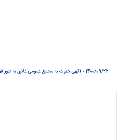
1400/09/22 - آگهی دعوت به مجمع عمومی عادی به طور فوق العاده نوبت اول شرکت تعاونی هتلداران استان تهران 1400/9/23