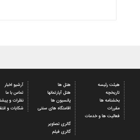
هیئت رئیسه
هتل ها
آرشیو اخبار
تاریخچه
هتل آپارتمانها
تماس با ما
بخشنامه ها
پانسیون ها
نظرات و پیشن
مقررات
اقامتگاه های سنتی
شکایات و انتق
فعالیت ها و خدمات
گالری تصاویر
گالری فیلم