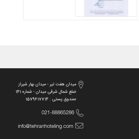
میدان هفت تیر - میدان بهار شیراز
ضلع شمال شرقی میدان - شماره 141
صندوق پستی : 1579617714
021-88865286
info@tehranhoteling.com