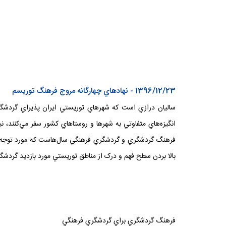
1396/12/23 - نهادهاي چهارگانه مروج فرهنگ توريسم
ساليان درازي است که شهرهاي توريستي ايران پذيراي گردشگران
انگيزه‌هاي متفاوتي به شهرها و روستاهاي کشور سفر مي‌کنند،
فرهنگ گردشگري و گردشگري فرهنگي سال‌هاست که مورد توجه فع
بالا بردن سطح فهم و درک از مناطق توريستي مورد بازديد گردشگ
فرهنگ گردشگري براي گردشگري فرهنگي