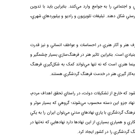
 اجتماعي را به جوامع وارد مي‌کنند. بنابراين بايد با تدوين
تي شکل دهند. تبليغات تلويزيون و راديو و بيلبورد‌هاي شهري،
شگرف هنر و آثار هنري در احساسات و عواطف انساني و نيز قدرت
نيادي است. بنابراين تاثير هنر در فرهنگ‌سازي بسيار چشمگير و
سينما هنري است که نه تنها مي‌تواند کمک به شکل‌گيري فرهنگ
از به‌کار گيري هنر در خدمت فرهنگ گردشگري هستند.
شود که خارج از تشکيلات دولت، در راستاي تحقق اهداف مردم،
 نهاد جزو اين دسته محسوب مي‌شوند؛ گروهي که بسيار موثر و
 فرهنگ گردشگري با ياري نهادهاي مدني مي‌توان ايران را به يکي
 و همياري بسياري از اين نهادها دارد نهادهايي که نه‌تنها در
گ گردشگري را در کشور ايجاد کرد.