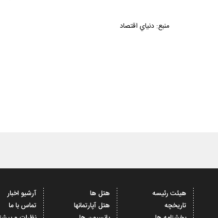
منبع: دنياي اقتصاد
هیئت رئیسه
هتل ها
آرشیو اخبار
تاریخچه
هتل آپارتمانها
تماس با ما