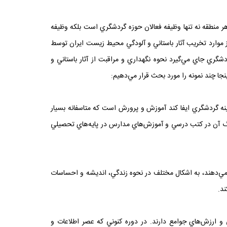
 هر منطقه نه تنها وظيفه فعالان حوزه گردشگري است بلکه وظيفه
ز موارد تخريب آثار باستاني و آلودگي محيط زيست ايران توسط
گري جاي مي‌گيرد نحوه نگهداري و مراقبت از آثار باستاني و
ا چند نمونه را مورد بحث قرار مي‌دهيم:
ي‌تواند نقش بسيار موثري در زمينه گردشگري ايفا کند آموزش و پرورش است که متاسفانه بسيار
رهنگ آن در کتب درسي و آموزش‌هاي مدارس در پايه‌هاي تحصيلي
قال مي‌دهند، به اشکال مختلف در نحوه زندگي، انديشه و احساسات
ند.
 و ارزش‌هاي جوامع دارند. در دوره کنوني که عصر اطلاعات و