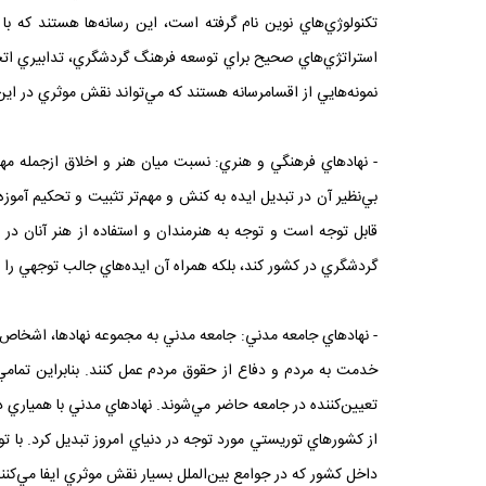
تکنولوژي‌هاي نوين نام گرفته است، اين رسانه‌ها هستند که با 
استراتژي‌هاي صحيح براي توسعه فرهنگ گردشگري، تدابيري اتخاذ 
نمونه‌هايي از اقسامرسانه هستند که مي‌تواند نقش موثري در اين
- نهادهاي فرهنگي و هنري: نسبت ميان هنر و اخلاق ازجمله مهم‌
بي‌نظير آن در تبديل ايده به کنش و مهم‌تر تثبيت و تحکيم آموز
قابل توجه است و توجه به هنرمندان و استفاده از هنر آنان در
گردشگري در کشور کند، بلکه همراه آن ايده‌هاي جالب توجهي را بر
- نهادهاي جامعه مدني: جامعه مدني به مجموعه نهاد‌ها، اشخا
خدمت به مردم و دفاع از حقوق مردم عمل کنند. بنابراين تمام
تعيين‌کننده در جامعه حاضر مي‌شوند. نهاد‌هاي مدني با همياري د
از کشورهاي توريستي مورد توجه در دنياي امروز تبديل کرد. با ت
داخل کشور که در جوامع بين‌الملل بسيار نقش موثري ايفا مي‌کن