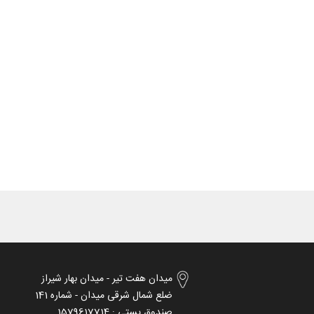
میدان هفت تیر - میدان بهار شیراز
ضلع شمال شرقی میدان - شماره 141
صندوق پستی : 1579617714