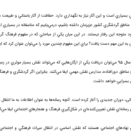
ي بسياري است و اين آثار نياز به نگهداري دارد. حفاظت از آثار باستاني و طبيعت
مناطق گردشگري کشور عزيزمان داشته باشيم، درمي‌يابيم که متاسفانه در بسياري ا
 متوجه اين رفتار نيستند. در اين ميان يکي از مباحثي که در مفهوم فرهنگ گردش
 اين مهم دست يافت؟ براي اين مفهوم چندين مورد را مي‌توان عنوان کرد که اينج
- آموزش و پرورش: با توجه به نرخ باسوادي (7/ 94 درصد) در سال 95 مي‌توان دريافت يکي از ارگان‌هايي که م
 مناطق دورافتاده، مدارس نقش مهمي ‌ايفا مي‌کنند. بنابراين اگر گردشگري و ف
ش بسزايي خواهد داشت.
لاعاتى، دوران جديدى را آغاز کرده است. آنچه رسانه‌ها به عنوان اطلاعات به ما انت
رسانه‌اي نقش تعيين‌کننده‌اي در شکل‌گيري فرهنگ و هنجارهاي اجتماعي ايفا مي‌ک
ين نهادهاي اجتماعي هستند که نقش اساسي در انتقال ميراث فرهنگي و اجتماعي