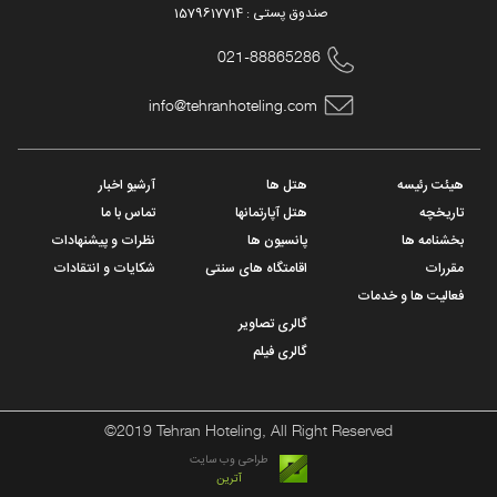
صندوق پستی : 1579617714
021-88865286
info@tehranhoteling.com
هیئت رئیسه
هتل ها
آرشیو اخبار
تاریخچه
هتل آپارتمانها
تماس با ما
بخشنامه ها
پانسیون ها
نظرات و پیشنهادات
مقررات
اقامتگاه های سنتی
شکایات و انتقادات
فعالیت ها و خدمات
گالری تصاویر
گالری فیلم
©2019 Tehran Hoteling, All Right Reserved
طراحی وب سایت
آترین