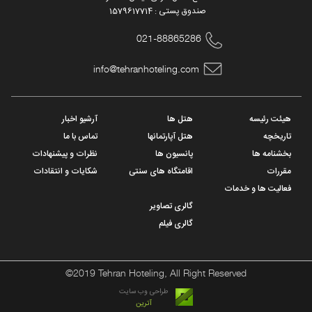
صندوق پستی : 1579617714
021-88865286
info@tehranhoteling.com
هیئت رئیسه
هتل ها
آرشیو اخبار
تاریخچه
هتل آپارتمانها
تماس با ما
بخشنامه ها
پانسیون ها
نظرات و پیشنهادات
مقررات
اقامتگاه های سنتی
شکایات و انتقادات
فعالیت ها و خدمات
گالری تصاویر
گالری فیلم
©2019 Tehran Hoteling, All Right Reserved
طراحی وب سایت
آترین