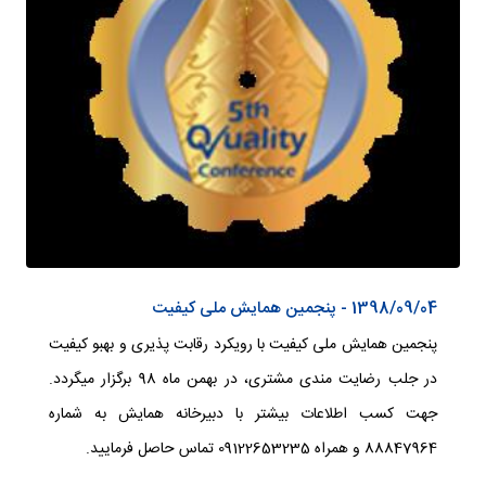
مقالات
هتل آپارتمان
گالری تصاویر
شکایات و انتقادات
تعاونی
پانسیون
گالری فیلم
ارتباط با ما
درباره تعاونی
اقامتگاه سنتی
اطلاعات تماس
اعضای هیئت مدیره تعاونی
فرم ارتباط
آرشیو اخبار تعاونی
نظرات و پیشنهادات
شکایات و انتقادات
1398/09/04 - پنجمین همایش ملی کیفیت
پنجمین همایش ملی کیفیت با رویکرد رقابت پذیری و بهبو کیفیت
در جلب رضایت مندی مشتری، در بهمن ماه 98 برگزار میگردد.
جهت کسب اطلاعات بیشتر با دبیرخانه همایش به شماره
88847964 و همراه 09122653235 تماس حاصل فرمایید.