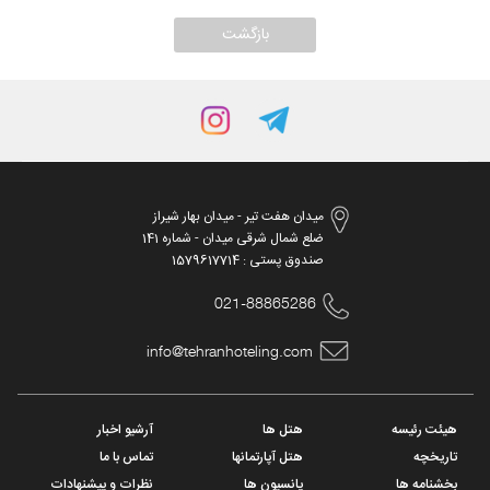
میدان هفت تیر - میدان بهار شیراز
ضلع شمال شرقی میدان - شماره 141
صندوق پستی : 1579617714
021-88865286
info@tehranhoteling.com
هیئت رئیسه
هتل ها
آرشیو اخبار
تاریخچه
هتل آپارتمانها
تماس با ما
بخشنامه ها
پانسیون ها
نظرات و پیشنهادات