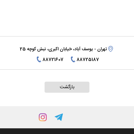
تهران - یوسف آباد، خیابان اکبری، نبش کوچه 25
U
88721607
88725187
J
J