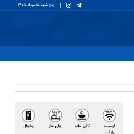
پنج شنبه 15 مرداد 1405
اینترنت
کافى شاپ
چاى ساز
یخچال
رایگان