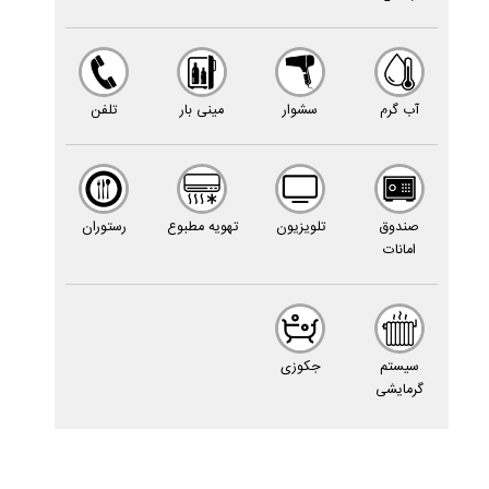
آب گرم
سشوار
مینى بار
تلفن
صندوق
تلویزیون
تهویه مطبوع
رستوران
امانات
سیستم
جکوزى
گرمایشى