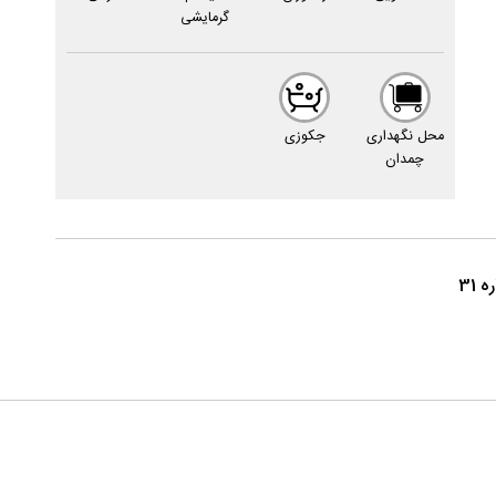
گرمایشى
محل نگهدارى
جکوزى
چمدان
31