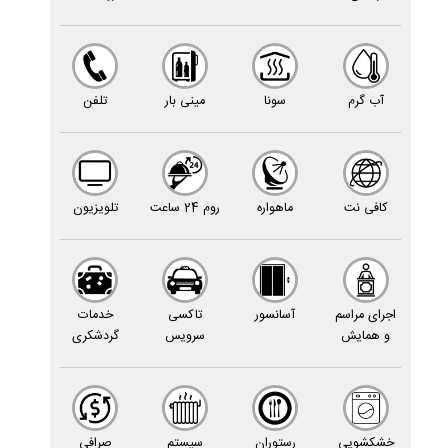
آب گرم
سونا
مینى بار
تلفن
کافى نت
ماهواره
روم 24 ساعت
تلویزیون
اجراى مراسم
آسانسور
تاکسى
خدمات
و همایش
سرویس
گردشکرى
خشکشویى
رستوران
سیستم
صرافى