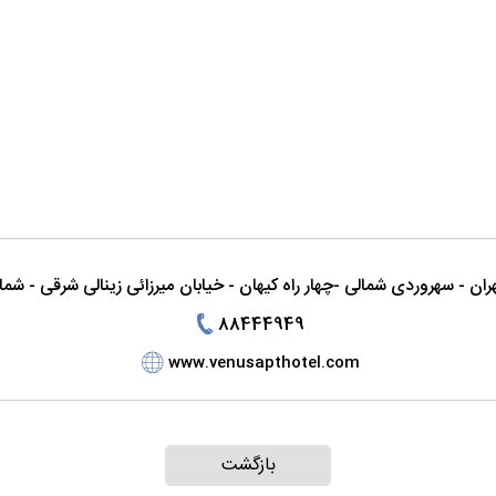
ران - سهروردی شمالی -چهار راه کیهان - خیابان میرزائی زینالی شرقی - شماره 
88444949
J
F
www.venusapthotel.com