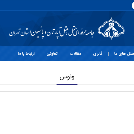
تل های ما
گالری
مقالات
تعاونی
ارتباط با ما
ونوس