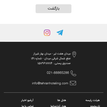
میدان هفت تیر - میدان بهار شیراز
ضلع شمال شرقی میدان - شماره 141
صندوق پستی : 1579617714
021-88865286
info@tehranhoteling.com
هیئت رئیسه
هتل ها
آرشیو اخبار
تاریخچه
هتل آپارتمانها
تماس با ما