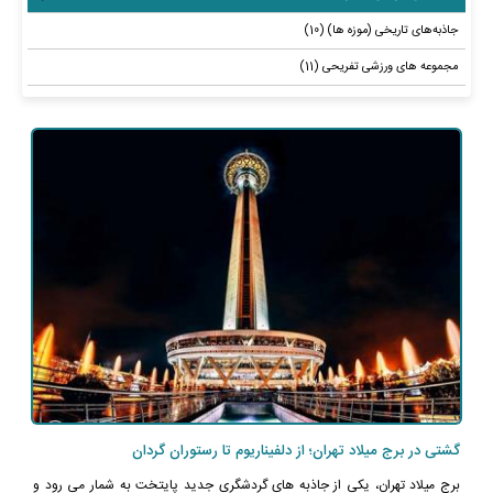
مقالات
هتل آپارتمان
گالری تصاویر
جاذبه‌های تاریخی (موزه ها) (10)
شکایات و انتقادات
تعاونی
پانسیون
گالری فیلم
مجموعه های ورزشی تفریحی (11)
ارتباط با ما
درباره تعاونی
اقامتگاه سنتی
اطلاعات تماس
اعضای هیئت مدیره تعاونی
فرم ارتباط
آرشیو اخبار تعاونی
نظرات و پیشنهادات
شکایات و انتقادات
گشتی در برج میلاد تهران؛ از دلفیناریوم تا رستوران گردان
برج میلاد تهران، یکی از جاذبه های گردشگری جدید پایتخت به شمار می رود و